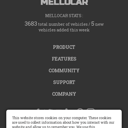
MELLOCAR
MELLOCAR STATS :
3683
5
total number of vehicles /
new
vehicles added this week
PRODUCT
FEATURES
COMMUNITY
SUPPORT
COMPANY
This website stores cookies on your computer. These cookies
are used to collect information about how you interact with our
website and allow us to remember you. We use this