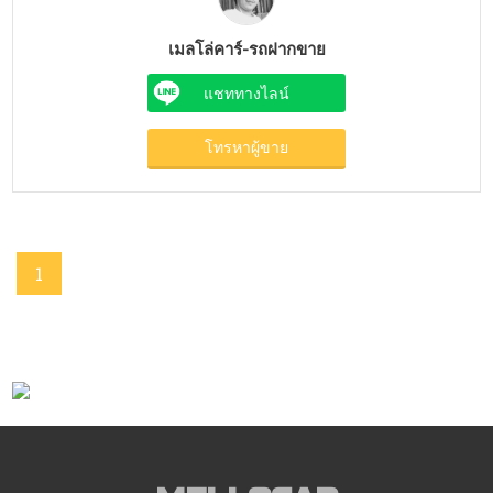
เมลโล่คาร์-รถฝากขาย
แชททางไลน์
โทรหาผู้ขาย
1