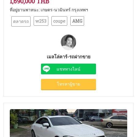
1,690,000 THB
ที่อยู่ยานพาหนะ: เกษตร-นวมินทร์ กรุงเทพฯ
w253
coupe
AMG
ตลาดรถ
เมลโล่คาร์-รถฝากขาย
แชททางไลน์
โทรหาผู้ขาย