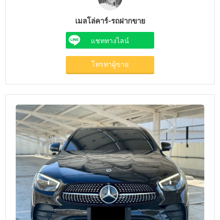
เมลโล่คาร์-รถฝากขาย
แชททางไลน์
โทรหาผู้ขาย