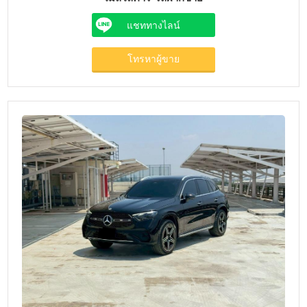
แชททางไลน์
โทรหาผู้ขาย