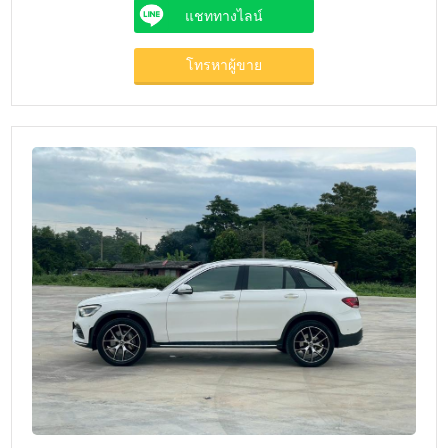
แชททางไลน์
โทรหาผู้ขาย