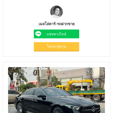
เมลโล่คาร์-รถฝากขาย
แชททางไลน์
โทรหาผู้ขาย