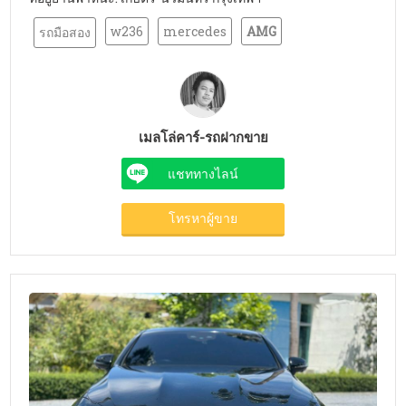
w236
mercedes
AMG
รถมือสอง
เมลโล่คาร์-รถฝากขาย
แชททางไลน์
โทรหาผู้ขาย