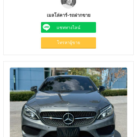
เมลโล่คาร์-รถฝากขาย
แชททางไลน์
โทรหาผู้ขาย