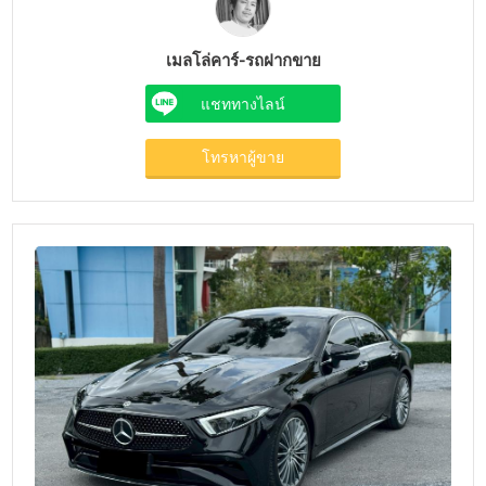
เมลโล่คาร์-รถฝากขาย
แชททางไลน์
โทรหาผู้ขาย