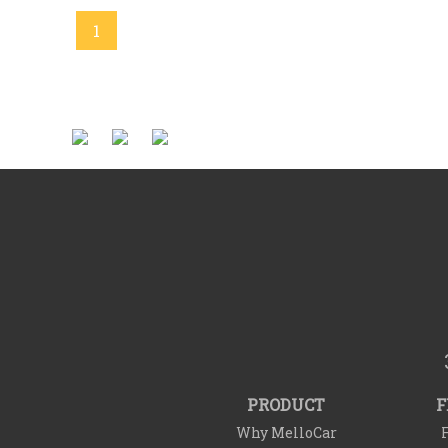
1
PRODUCT
F
Why MelloCar
F