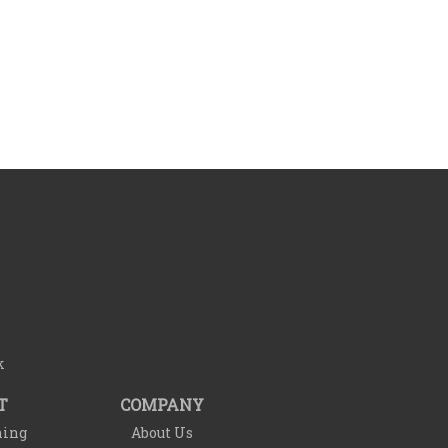
k
T
COMPANY
ning
About Us