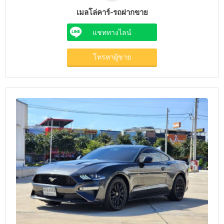
เมลโล่คาร์-รถฝากขาย
แชททางไลน์
โทรหาผู้ขาย