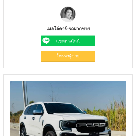
เมลโล่คาร์-รถฝากขาย
แชททางไลน์
โทรหาผู้ขาย