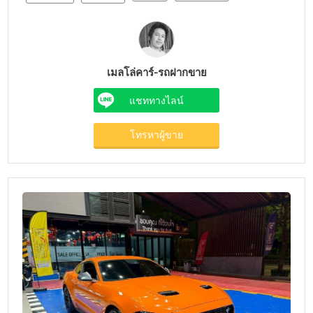
เมลโล่คาร์-รถฝากขาย
แชททางไลน์
โทรหาผู้ขาย