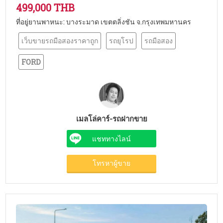
499,000 THB
ที่อยู่ยานพาหนะ: บางระมาด เขตตลิ่งชัน จ.กรุงเทพมหานคร
เว็บขายรถมือสองราคาถูก
รถยุโรป
รถมือสอง
FORD
เมลโล่คาร์-รถฝากขาย
แชททางไลน์
โทรหาผู้ขาย