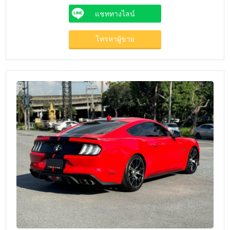
แชททางไลน์
โทรหาผู้ขาย