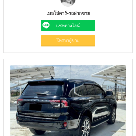
เมลโล่คาร์-รถฝากขาย
แชททางไลน์
โทรหาผู้ขาย