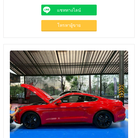
แชททางไลน์
โทรหาผู้ขาย