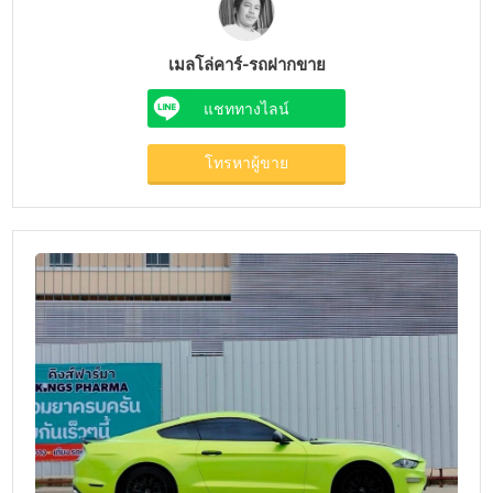
เมลโล่คาร์-รถฝากขาย
แชททางไลน์
โทรหาผู้ขาย