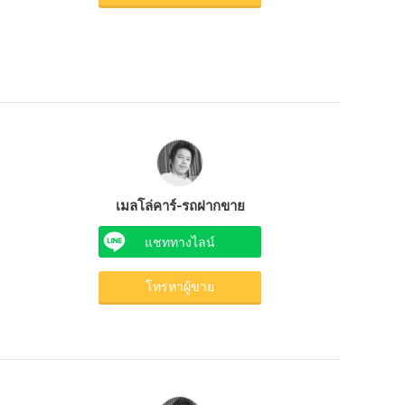
เมลโล่คาร์-รถฝากขาย
แชททางไลน์
โทรหาผู้ขาย