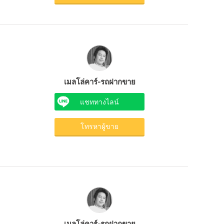
เมลโล่คาร์-รถฝากขาย
แชททางไลน์
โทรหาผู้ขาย
เมลโล่คาร์-รถฝากขาย