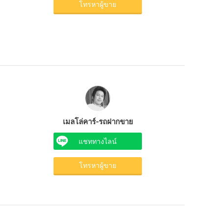
โทรหาผู้ขาย
เมลโล่คาร์-รถฝากขาย
แชททางไลน์
โทรหาผู้ขาย